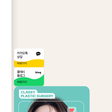
이
카카오톡
상담
!
바로가기
클래시
이
블로그
바로가기