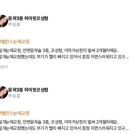
저는 이마거상도 같이 진행했는데 절개부위 불편한 부분도 아예없어요~ 머리카락
빠진다거나 이런 것두 없고요! 안면윤곽 수술한 부위도 감각 많이 돌아와서 음식
먹거나 생활에 지장없습니당!수술 전에는 부작용나거나 쌍꺼풀라인, 코라인, 윤곽
윤곽3종 하이핏코성형
얼굴에 안어울리면 어떻게하지? 이런 걱정있었는데 수술 하고 나니까 걱정할
뿌링클
필요가 없었다는 생각이 들어요! 이상 클래시성형외과에서 눈매교정, 안면윤곽술,
코성형 2개월차 후기였습니당!
#밸런스눈매교정
절개눈매교정, 안면윤곽술 3종, 코성형, 이마거상한지 벌써 2개월차예요.
절개눈매교정했는데도 부기가 빨리 빠지고 있어서 점점 자연스러워지고 있구
쌍꺼풀라인도 예전보다 높아져서 너무 만족중이에요! 코 역시 부기도 많이 없고
더보기
코끝도 안떨어지고 딱 자려한라인이라서 코성형하기 너무 잘했다는 생각이 들어요
저는 이마거상도 같이 진행했는데 절개부위 불편한 부분도 아예없어요~ 머리카락
빠진다거나 이런 것두 없고요! 안면윤곽 수술한 부위도 감각 많이 돌아와서 음식
먹거나 생활에 지장없습니당!수술 전에는 부작용나거나 쌍꺼풀라인, 코라인, 윤곽
윤곽3종 하이핏코성형
얼굴에 안어울리면 어떻게하지? 이런 걱정있었는데 수술 하고 나니까 걱정할
뿌링클
필요가 없었다는 생각이 들어요! 이상 클래시성형외과에서 눈매교정, 안면윤곽술,
코성형 2개월차 후기였습니당!
#밸런스눈매교정
절개눈매교정, 안면윤곽술 3종, 코성형, 이마거상한지 벌써 2개월차예요.
절개눈매교정했는데도 부기가 빨리 빠지고 있어서 점점 자연스러워지고 있구