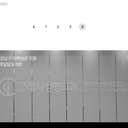
쌍꺼풀라인도 예전보다 높아져서 너무 만족중이에요! 코 역시 부기도 많이 없고
더보기
코끝도 안떨어지고 딱 자려한라인이라서 코성형하기 너무 잘했다는 생각이 들어요
저는 이마거상도 같이 진행했는데 절개부위 불편한 부분도 아예없어요~ 머리카락
빠진다거나 이런 것두 없고요! 안면윤곽 수술한 부위도 감각 많이 돌아와서 음식
먹거나 생활에 지장없습니당!수술 전에는 부작용나거나 쌍꺼풀라인, 코라인, 윤곽
1
2
3
4
얼굴에 안어울리면 어떻게하지? 이런 걱정있었는데 수술 하고 나니까 걱정할
필요가 없었다는 생각이 들어요! 이상 클래시성형외과에서 눈매교정, 안면윤곽술,
코성형 2개월차 후기였습니당!
 강남구 테헤란로 109
제일빌딩 6층