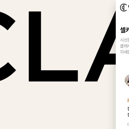
셀
시선
클래
자세한