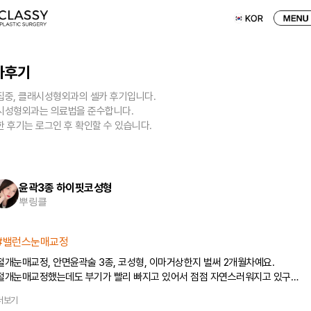
카후기
집중, 클래시성형외과의 셀카 후기입니다.
시성형외과는 의료법을 준수합니다.
 후기는 로그인 후 확인할 수 있습니다.
윤곽3종 하이핏코성형
뿌링클
#밸런스눈매교정
절개눈매교정, 안면윤곽술 3종, 코성형, 이마거상한지 벌써 2개월차예요.
절개눈매교정했는데도 부기가 빨리 빠지고 있어서 점점 자연스러워지고 있구
쌍꺼풀라인도 예전보다 높아져서 너무 만족중이에요! 코 역시 부기도 많이 없고
더보기
코끝도 안떨어지고 딱 자려한라인이라서 코성형하기 너무 잘했다는 생각이 들어요