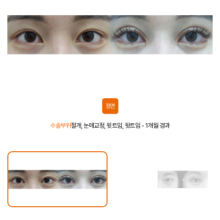
정면
수술부위
절개, 눈매교정, 윗트임, 뒷트임 - 1개월 경과