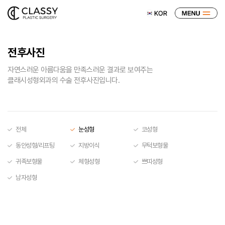
전후사진
자연스러운 아름다움을 만족스러운 결과로 보여주는
클래시성형외과의 수술 전후사진입니다.
전체
눈성형
코성형
동안성형/리프팅
지방이식
무턱보형물
귀족보형물
체형성형
쁘띠성형
남자성형