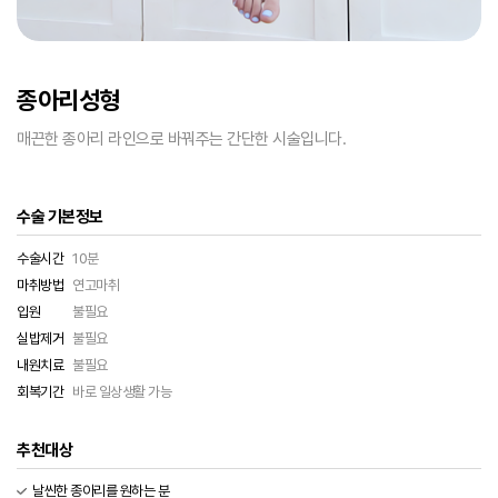
종아리성형
매끈한 종아리 라인으로 바꿔주는 간단한 시술입니다.
수술 기본정보
수술시간
10분
마취방법
연고마취
입원
불필요
실밥제거
불필요
내원치료
불필요
회복기간
바로 일상생활 가능
추천대상
날씬한 종아리를 원하는 분