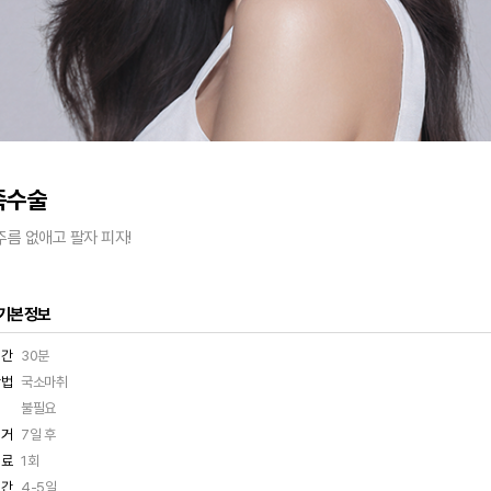
족수술
름 없애고 팔자 피자!
 기본정보
시간
30분
방법
국소마취
불필요
제거
7일 후
치료
1회
기간
4-5일