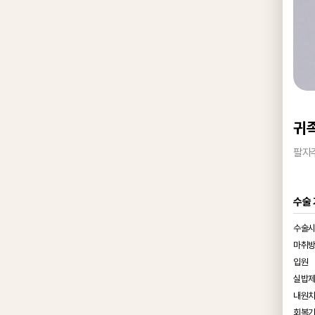
귀
팔자주
수술
수술
마취
입원
실밥
내원
회복