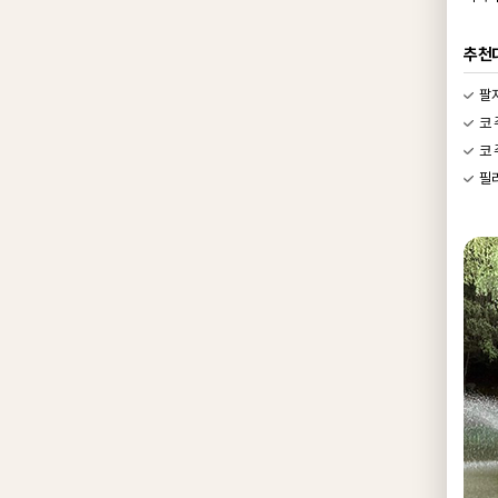
추천
팔
코 
코 
필러