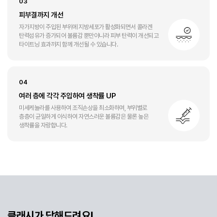
03
피부결까지 개선
자가지방이 주입된 부위에 지방세포가 활성화되면서 콜라겐
탄력섬유가 증가되어 볼륨감 뿐만아니라 피부 탄력이 개선되고
타이트닝 효과까지 함께 개선될 수 있습니다.
04
여러 층에 각각 주입하여 생착률 UP
미세케뉼라를 사용하여 조직손상을 최소화하며, 부위별로
층층이 균일하게 이식하여 자연스러운 볼륨감은 물론 높은
생착률을 자랑합니다.
클래시가 답해드려요!