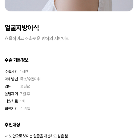
얼굴지방이식
효율적이고 조화로운 방식의 지방이식
수술 기본정보
수술시간
1시간
마취방법
국소/수면마취
입원
불필요
실밥제거
7일 후
내원치료
1회
회복기간
4-5일
추천대상
노안으로 보이는 얼굴을 개선하고 싶은 분